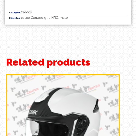
Cascos
Categoría:
casco
Cerrado
gris
HRO
mate
Etiquetas:
,
,
,
,
Related products