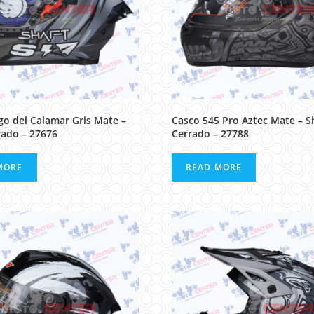
go del Calamar Gris Mate –
Casco 545 Pro Aztec Mate – S
rado – 27676
Cerrado – 27788
MORE
READ MORE