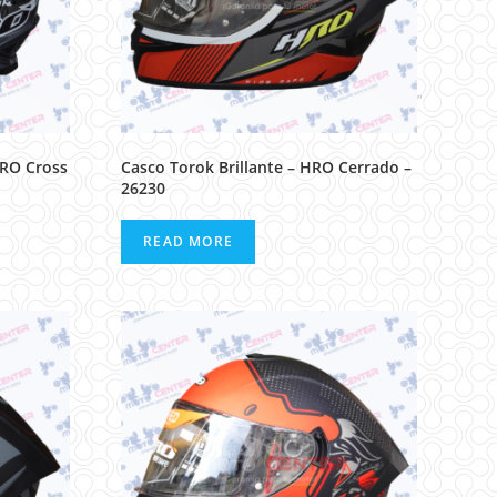
Home
>
Products tagged “gris”
HRO Cross
Casco Torok Brillante – HRO Cerrado –
26230
READ MORE