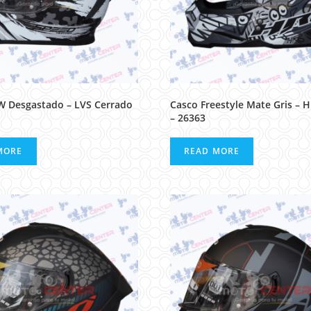
W Desgastado – LVS Cerrado
Casco Freestyle Mate Gris – 
– 26363
MORE
READ MORE