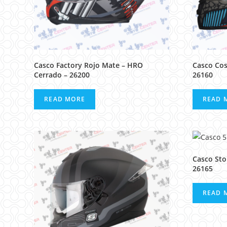
Casco Factory Rojo Mate – HRO
Casco Co
Cerrado – 26200
26160
READ MORE
READ 
Casco Sto
26165
READ 