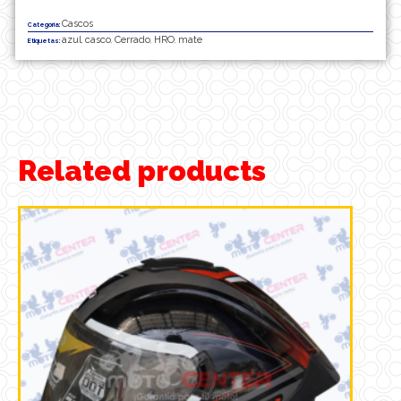
Cascos
Categoría:
azul
casco
Cerrado
HRO
mate
Etiquetas:
,
,
,
,
Related products