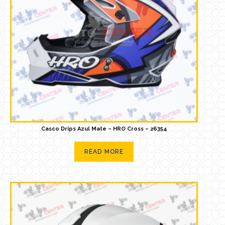
Casco Drips Azul Mate – HRO Cross – 26354
READ MORE