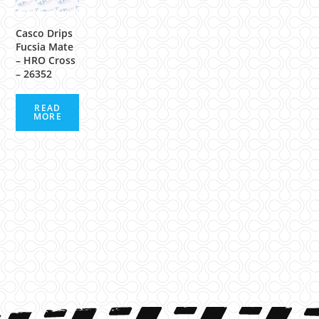
Casco Drips
Fucsia Mate
– HRO Cross
– 26352
READ
MORE