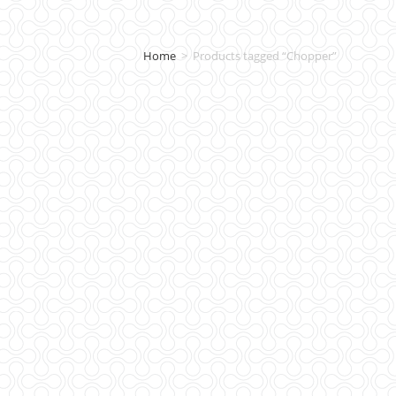
Home
>
Products tagged “Chopper”