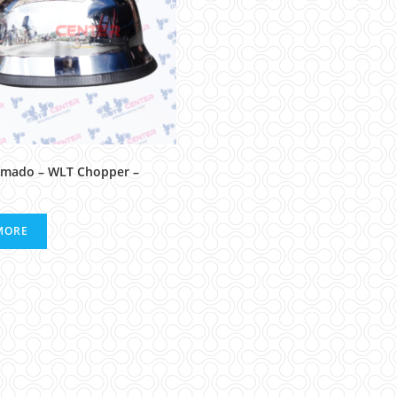
omado – WLT Chopper –
MORE