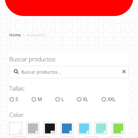
Home
>
Accesorios
Buscar productos:
Tallas:
S
M
L
XL
XXL
Color:
0
4
17
0
0
0
0