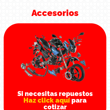
Accesorios
Si necesitas repuestos
Haz click aquí
para
cotizar